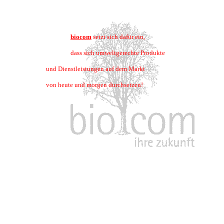
biocom
setzt sich dafür ein,
dass sich umweltgerechte Produkte
und Dienstleistungen auf dem Markt
von heute und morgen durchsetzen!